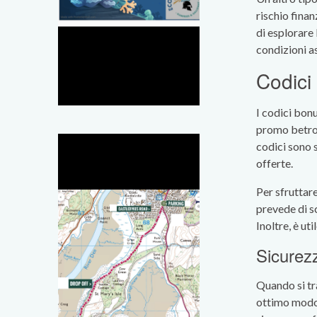
rischio fina
di esplorare
condizioni a
Codici
I codici bon
promo betroo
codici sono 
offerte.
Per sfruttare
prevede di s
Inoltre, è ut
Sicurezz
Quando si tr
ottimo modo 