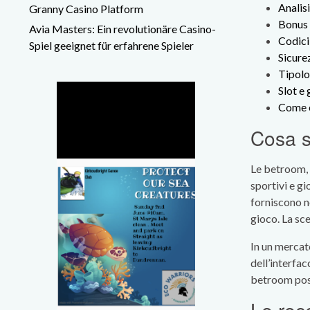
Analis
Granny Casino Platform
Bonus 
Avia Masters: Ein revolutionäre Casino-
Codici
Spiel geeignet für erfahrene Spieler
Sicure
Tipolo
Slot e
Come e
Cosa s
Le betroom, 
sportivi e g
forniscono no
gioco. La sc
In un mercato
dell’interfac
betroom poss