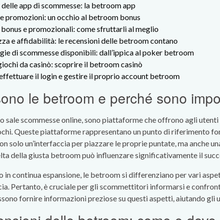
i delle app di scommesse: la betroom app
e promozioni: un occhio al betroom bonus
 bonus e promozionali: come sfruttarli al meglio
zza e affidabilità: le recensioni delle betroom contano
gie di scommesse disponibili: dall’ippica al poker betroom
 giochi da casinò: scoprire il betroom casinò
ffettuare il login e gestire il proprio account betroom
ono le betroom e perché sono impo
o sale scommesse online, sono piattaforme che offrono agli utenti
iochi. Queste piattaforme rappresentano un punto di riferimento f
n solo un’interfaccia per piazzare le proprie puntate, ma anche una 
elta della giusta betroom può influenzare significativamente il suc
 in continua espansione, le betroom si differenziano per vari aspetti,
cia. Pertanto, è cruciale per gli scommettitori informarsi e confront
ono fornire informazioni preziose su questi aspetti, aiutando gli ut