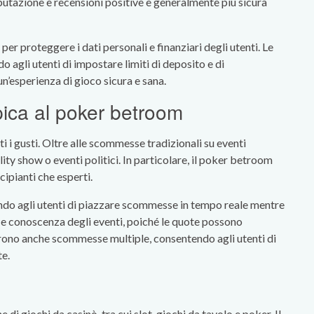
putazione e recensioni positive è generalmente più sicura
per proteggere i dati personali e finanziari degli utenti. Le
agli utenti di impostare limiti di deposito e di
n’esperienza di gioco sicura e sana.
ppica al poker betroom
 i gusti. Oltre alle scommesse tradizionali su eventi
ity show o eventi politici. In particolare, il poker betroom
ipianti che esperti.
ndo agli utenti di piazzare scommesse in tempo reale mentre
à e conoscenza degli eventi, poiché le quote possono
frono anche scommesse multiple, consentendo agli utenti di
te.
 giochi da casinò, tra cui slot, giochi da tavolo e poker. Il