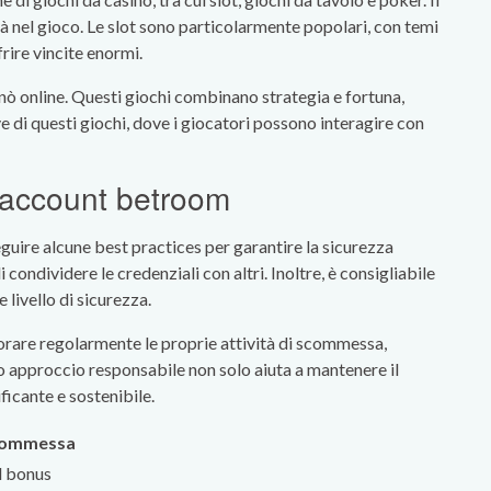
à nel gioco. Le slot sono particolarmente popolari, con temi
ire vincite enormi.
inò online. Questi giochi combinano strategia e fortuna,
 di questi giochi, dove i giocatori possono interagire con
io account betroom
guire alcune best practices per garantire la sicurezza
condividere le credenziali con altri. Inoltre, è consigliabile
 livello di sicurezza.
orare regolarmente le proprie attività di scommessa,
sto approccio responsabile non solo aiuta a mantenere il
icante e sostenibile.
Scommessa
el bonus