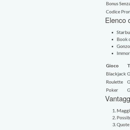
Bonus Senz
Codice Pro
Elenco d
Starbu
Book 
Gonzo
Immor
Gioco
T
Blackjack
G
Roulette
G
Poker
G
Vantagg
Maggio
Possib
Quote 