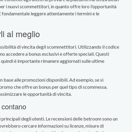
r i nuovi scommettitori, in quanto offre loro l’opportunità
 fondamentale leggere attentamente i termini e le
i al meglio
ibilità di vincita degli scommettitori. Utilizzando il codice
o accedere a bonus esclusivi e offerte speciali. Questi
, quindi è importante rimanere aggiornati sulle ultime
in base alle promozioni disponibili. Ad esempio, se si
 promo che offre un bonus per quel tipo di scommessa.
assimizzare le opportunità di vincita.
m contano
principali degli utenti. Le recensioni delle betroom sono un
dovrebbero cercare informazioni su licenze, misure di