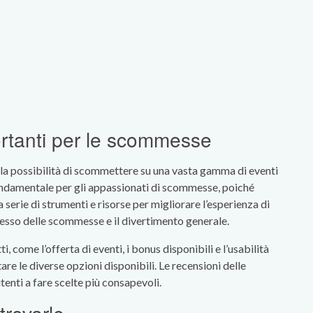
rtanti per le scommesse
 la possibilità di scommettere su una vasta gamma di eventi
ondamentale per gli appassionati di scommesse, poiché
serie di strumenti e risorse per migliorare l’esperienza di
cesso delle scommesse e il divertimento generale.
 come l’offerta di eventi, i bonus disponibili e l’usabilità
are le diverse opzioni disponibili. Le recensioni delle
enti a fare scelte più consapevoli.