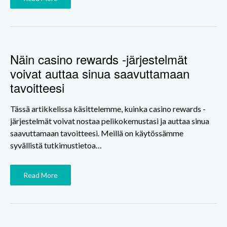
Näin casino rewards -järjestelmät
voivat auttaa sinua saavuttamaan
tavoitteesi
Tässä artikkelissa käsittelemme, kuinka casino rewards -
järjestelmät voivat nostaa pelikokemustasi ja auttaa sinua
saavuttamaan tavoitteesi. Meillä on käytössämme
syvällistä tutkimustietoa…
Read More