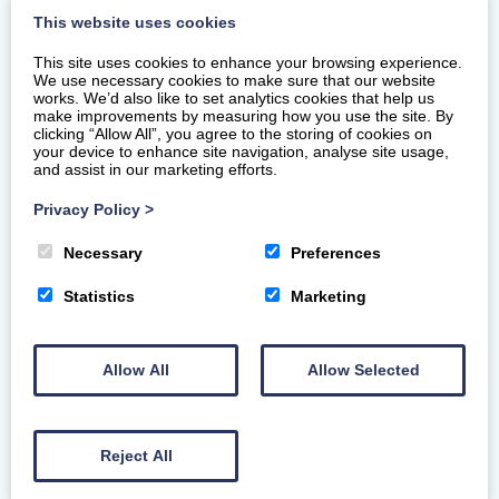
This website uses cookies
This site uses cookies to enhance your browsing experience.
We use necessary cookies to make sure that our website
Lemon Casino magyar nyelvű
works. We’d also like to set analytics cookies that help us
make improvements by measuring how you use the site. By
támogatás és ügyfélszolgálati
clicking “Allow All”, you agree to the storing of cookies on
elérhetőségek
your device to enhance site navigation, analyse site usage,
and assist in our marketing efforts.
Ez a cikk részletesen bemutatja a Lemon Casino magyar
Privacy Policy
>
nyelvű ügyfélszolgálati lehetőségeit, beleértve a
Necessary
Preferences
támogatási csatornákat és a gyakran feltett…
Statistics
Marketing
Read More
Allow All
Allow Selected
O Impacto do Dazardbet Casino na
Reject All
Indústria de Jogos de Azar