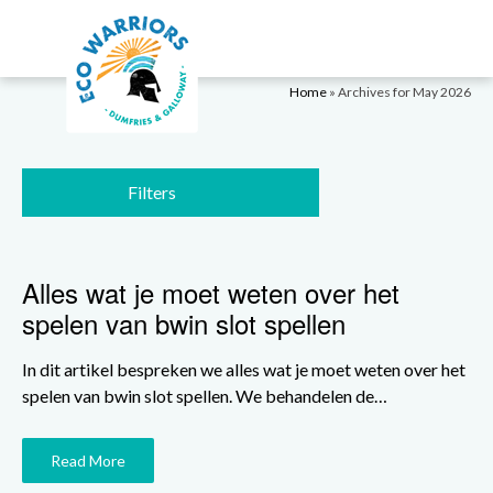
Home
»
Archives for May 2026
Filters
Alles wat je moet weten over het
spelen van bwin slot spellen
In dit artikel bespreken we alles wat je moet weten over het
spelen van bwin slot spellen. We behandelen de…
Read More