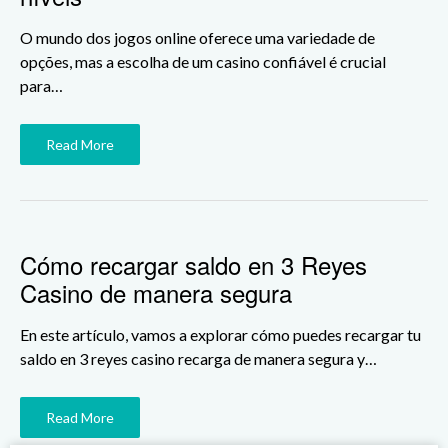
O mundo dos jogos online oferece uma variedade de
opções, mas a escolha de um casino confiável é crucial
para…
Read More
Cómo recargar saldo en 3 Reyes
Casino de manera segura
En este artículo, vamos a explorar cómo puedes recargar tu
saldo en 3 reyes casino recarga de manera segura y…
Read More