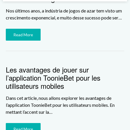
Nos últimos anos, a indústria de jogos de azar tem visto um
crescimento exponencial, e muito desse sucesso pode ser…
Read More
Les avantages de jouer sur
l’application ToonieBet pour les
utilisateurs mobiles
Dans cet article, nous allons explorer les avantages de
l’application ToonieBet pour les utilisateurs mobiles. En
mettant l’accent sur la…
Read More