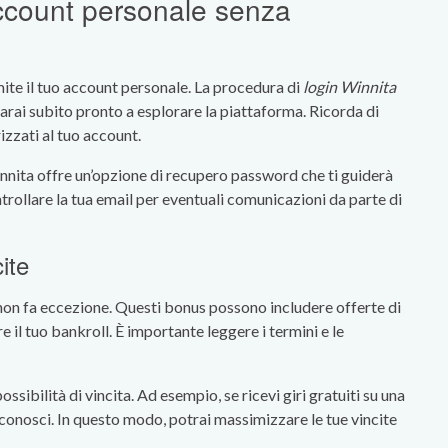
ccount personale senza
mite il tuo account personale. La procedura di
login Winnita
 sarai subito pronto a esplorare la piattaforma. Ricorda di
izzati al tuo account.
nnita offre un’opzione di recupero password che ti guiderà
ntrollare la tua email per eventuali comunicazioni da parte di
ite
on fa eccezione. Questi bonus possono includere offerte di
 il tuo bankroll. È importante leggere i termini e le
ibilità di vincita. Ad esempio, se ricevi giri gratuiti su una
e conosci. In questo modo, potrai massimizzare le tue vincite