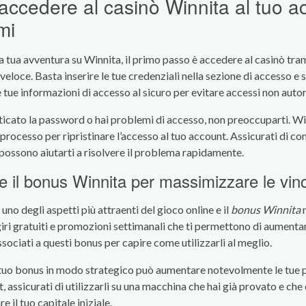
ccedere al casinò Winnita al tuo a
mi
la tua avventura su Winnita, il primo passo è accedere al casinò tra
veloce. Basta inserire le tue credenziali nella sezione di accesso e
 tue informazioni di accesso al sicuro per evitare accessi non autor
ticato la password o hai problemi di accesso, non preoccuparti. Wi
 processo per ripristinare l’accesso al tuo account. Assicurati di co
possono aiutarti a risolvere il problema rapidamente.
re il bonus Winnita per massimizzare le vinc
uno degli aspetti più attraenti del gioco online e il
bonus Winnita
n
ri gratuiti e promozioni settimanali che ti permettono di aumentare
sociati a questi bonus per capire come utilizzarli al meglio.
 tuo bonus in modo strategico può aumentare notevolmente le tue poss
t, assicurati di utilizzarli su una macchina che hai già provato e ch
e il tuo capitale iniziale.