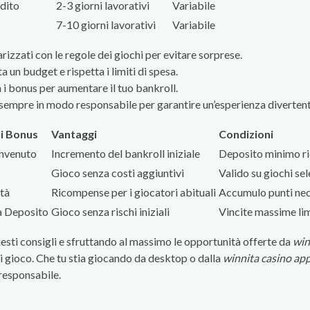
edito
2-3 giorni lavorativi
Variabile
7-10 giorni lavorativi
Variabile
rizzati con le regole dei giochi per evitare sorprese.
 un budget e rispetta i limiti di spesa.
a i bonus per aumentare il tuo bankroll.
sempre in modo responsabile per garantire un’esperienza divertent
di Bonus
Vantaggi
Condizioni
envenuto
Incremento del bankroll iniziale
Deposito minimo ri
Gioco senza costi aggiuntivi
Valido su giochi sel
tà
Ricompense per i giocatori abituali
Accumulo punti nec
a Deposito
Gioco senza rischi iniziali
Vincite massime li
sti consigli e sfruttando al massimo le opportunità offerte da
win
i gioco. Che tu stia giocando da desktop o dalla
winnita casino ap
responsabile.