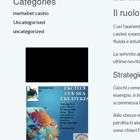
Categories
Il ruol
merhabet casino
Uncategorised
Con l’aumento
uncategorized
casinò ovunq
fluida e intu
La
winnita a
ultime novità
Strategi
Giochi com
esempio, è im
scommessa be
Allo stesso m
perdita ti ai
sono chiavi f