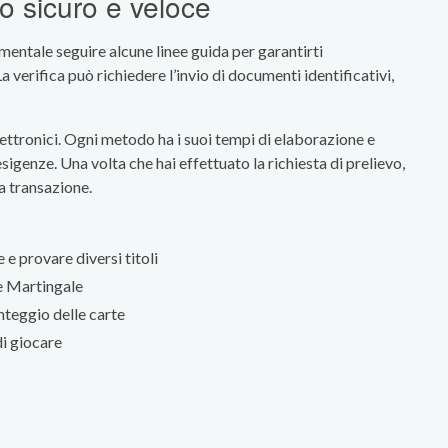
o sicuro e veloce
entale seguire alcune linee guida per garantirti
La verifica può richiedere l’invio di documenti identificativi,
elettronici. Ogni metodo ha i suoi tempi di elaborazione e
esigenze. Una volta che hai effettuato la richiesta di prelievo,
a transazione.
e provare diversi titoli
e Martingale
nteggio delle carte
di giocare