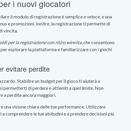
er i nuovi giocatori
lare il modulo di registrazione è semplice e veloce, e una
onus e promozioni. Inoltre, la registrazione ti permette di
i vincita.
oldi per la registrazione con ritiro winnita
, che consentono
 per esplorare la piattaforma e familiarizzare con i giochi
r evitare perdite
ardo. Stabilire un budget per il gioco ti aiuterà a
i permetterti di perdere e attieniti a quel limite. Non
re a perdite ancora maggiori.
vere una visione chiara delle tue performance. Utilizzare
 a comprendere le tue abitudini e a prendere decisioni più