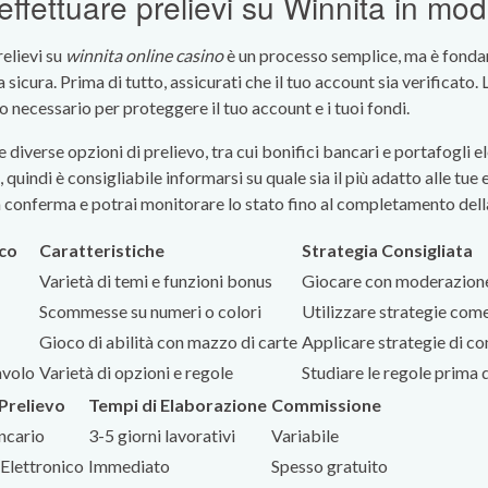
ffettuare prelievi su Winnita in mod
relievi su
winnita online casino
è un processo semplice, ma è fondam
 sicura. Prima di tutto, assicurati che il tuo account sia verificato. 
 necessario per proteggere il tuo account e i tuoi fondi.
 diverse opzioni di prelievo, tra cui bonifici bancari e portafogli 
quindi è consigliabile informarsi su quale sia il più adatto alle tue 
a conferma e potrai monitorare lo stato fino al completamento dell
oco
Caratteristiche
Strategia Consigliata
Varietà di temi e funzioni bonus
Giocare con moderazione 
Scommesse su numeri o colori
Utilizzare strategie com
Gioco di abilità con mazzo di carte
Applicare strategie di co
avolo
Varietà di opzioni e regole
Studiare le regole prima 
Prelievo
Tempi di Elaborazione
Commissione
ncario
3-5 giorni lavorativi
Variabile
 Elettronico
Immediato
Spesso gratuito